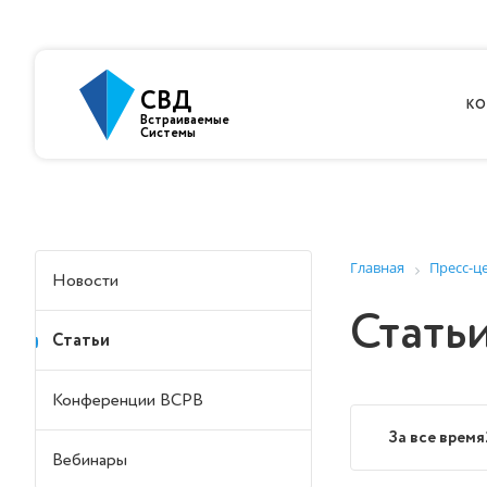
СВД
КО
Встраиваемые
Системы
Главная
Пресс-ц
Новости
Стать
Статьи
Конференции ВСРВ
За все время
Вебинары