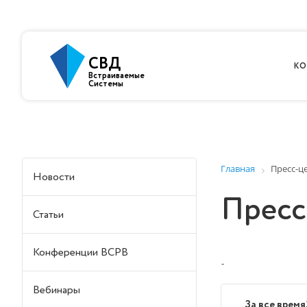
СВД
КО
Встраиваемые
Системы
Главная
Пресс-ц
Новости
Пресс
Статьи
Конференции ВСРВ
-
Вебинары
За все время