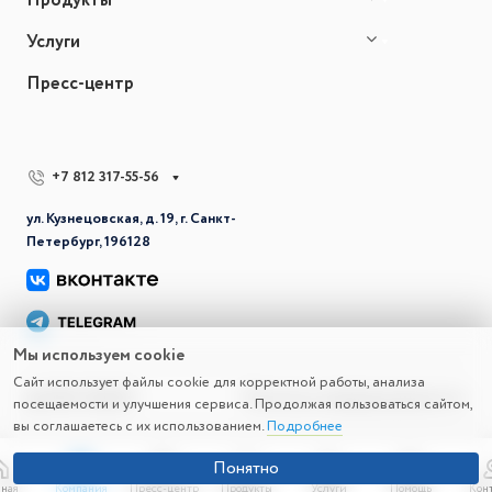
Продукты
Услуги
Пресс-центр
+7 812 317-55-56
ул. Кузнецовская, д. 19, г. Санкт-
Петербург, 196128
Мы используем cookie
Сайт использует файлы cookie для корректной работы, анализа
© 2026 СВД ВС
Политика конфиденциальности
посещаемости и улучшения сервиса. Продолжая пользоваться сайтом,
вы соглашаетесь с их использованием.
Подробнее
Понятно
вная
Компания
Пресс-центр
Продукты
Услуги
Помощь
Кон